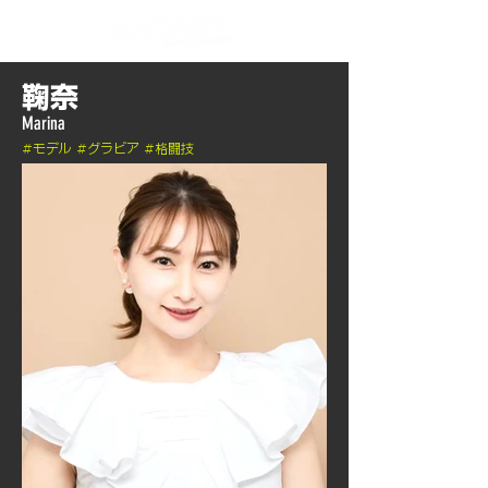
鞠奈
Marina
​#モデル #グラビア #格闘技