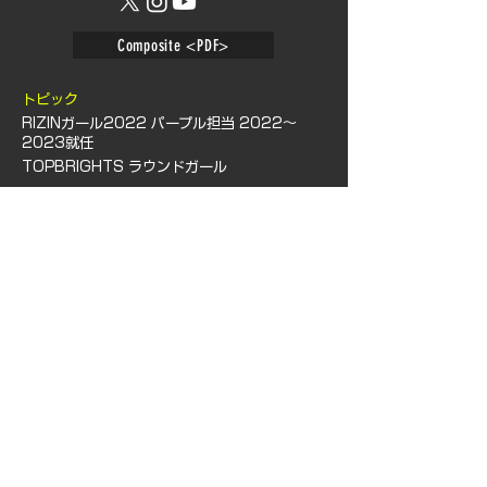
Composite <PDF>
トピック
RIZINガール2022 パープル担当 2022〜
2023就任
​TOPBRIGHTS ラウンドガール
​WPT東京2023 イメージガール
YouTube「恋愛サウナカー」
ABOUT US
​TALENT
NEWS​
CONTENT DIV.