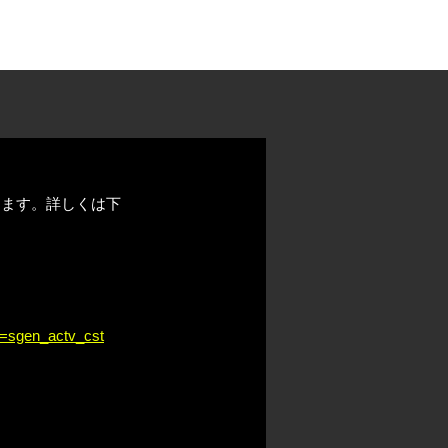
CONTACT
GROUP
ります。詳しくは下
c=sgen_actv_cst