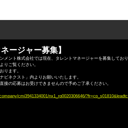
T US
TALENT
NEWS
COMPANY
マネージャー募集】
ンメント株式会社では現在、タレントマネージャーを募集してお
よりご覧ください。
おります。
ナビネクスト」内よりお願いいたします。
直接の応募はお受けできませんので予めご了承ください。
com/company/cmi3941334001/nx1_rq0020306646/?fr=cp_s01810&leadt