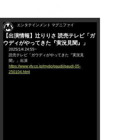
エンタテインメント マグニファイ
【出演情報】辻りりさ 読売テレビ「ガ
ウディがやってきた『実況見聞』」
2025/1/4 24:55~
読売テレビ「
ガウディがやってきた
『実況見
聞』
」出演
https://www.ytv.co.jp/mydo/gaudi/gaudi-05-
250104.html