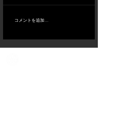
コメントを追加…
ABOUT US
​TALENT
NEWS​
CONTENT DIV.
COMPANY
CONTACT
​OFFICIAL SNS ACCOUNT