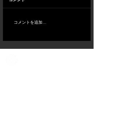
コメントを追加…
ABOUT US
​TALENT
NEWS​
CONTENT DIV.
COMPANY
CONTACT
​OFFICIAL SNS ACCOUNT