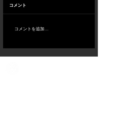
コメント
コメントを追加…
ABOUT US
​TALENT
NEWS​
CONTENT DIV.
COMPANY
CONTACT
​OFFICIAL SNS ACCOUNT