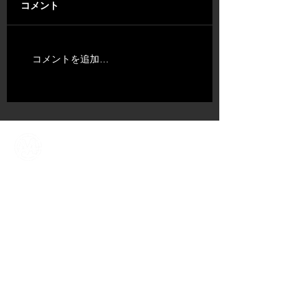
コメント
コメントを追加…
ABOUT US
​TALENT
NEWS​
CONTENT DIV.
COMPANY
CONTACT
​OFFICIAL SNS ACCOUNT