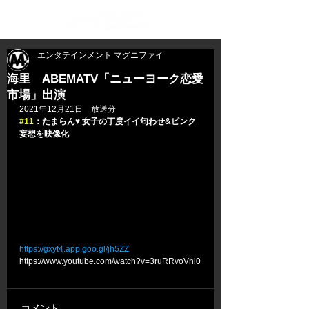
エンタテインメント マグニファイ
海里 ABEMATV「ニューヨーク恋愛
市場」出演
2021年12月21日　放送分
#11
：たまらん♥ 女子の丁度イイ匂わせ&ピンク
妄想を映像化
https://gxyt4.app.goo.gl/jh5ZZ
https://www.youtube.com/watch?v=3ruRRvoVni0
コメント