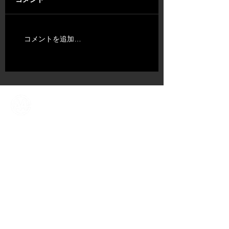
コメントを追加…
ABOUT US
​TALENT
NEWS​
CONTENT DIV.
COMPANY
CONTACT
​OFFICIAL SNS ACCOUNT