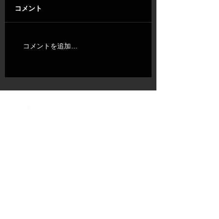
コメント
コメントを追加…
ABOUT US
​TALENT
NEWS​
CONTENT DIV.
COMPANY
CONTACT
​OFFICIAL SNS ACCOUNT