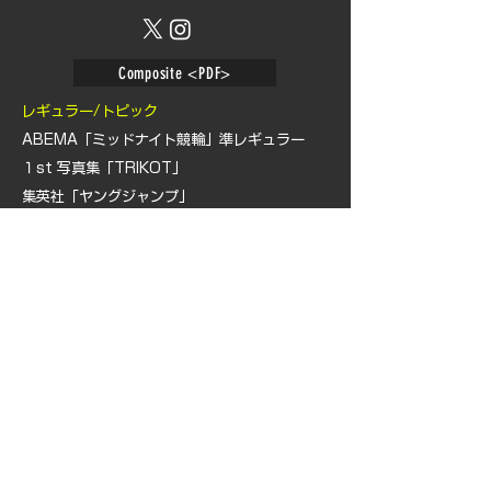
Composite <PDF>
レギュラー/トピック
ABEMA「ミッドナイト競輪」準レギュラー
１st 写真集「TRIKOT」
集英社「ヤングジャンプ」
扶桑社「SPA!」
​日本テレビ「突破ファイル」
ABOUT US
​TALENT
NEWS​