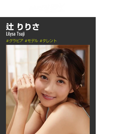
辻 りりさ
Lilysa Tsuji
​#グラビア #モデル #タレント