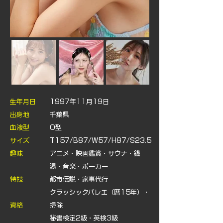
​生年月日
1997年11月19日
出身地
​千葉県
血液型
O型
サイズ
T157/B87/W57/H87/S23.5
趣味
アニメ・映画鑑賞・サウナ・銭
湯・音楽・ポーカー
特技
都市伝説・家事代行
クラッシックバレエ（暦15年）・
​資格
掃除
秘書検定2級・英検3級